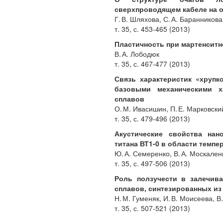
сверхпроводящем кабеле на 
Г. В. Шляхова, С. А. Баранникова,
т. 35, с. 453-465 (2013)
Пластичность при мартенсит
В. А. Лободюк
т. 35, с. 467-477 (2013)
Связь характеристик «хрупк
базовыми механическими х
сплавов
О. М. Ивасишин, П. Е. Марковский
т. 35, с. 479-496 (2013)
Акустические свойства нано
титана ВТ1-0 в области темпер
Ю. А. Семеренко, В. А. Москален
т. 35, с. 497-506 (2013)
Роль ползучести в залечива
сплавов, синтезированных и
Н. М. Гуменяк, И. В. Моисеева, В.
т. 35, с. 507-521 (2013)