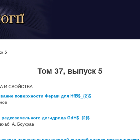
ск 5
Том 37, выпуск 5
А И СВОЙСТВА
вание поверхности Ферми для HfB$_{2}$
онов
а редкоземельного дигидрида GdH$_{2}$
уахаб, А. Боукраа
ческого излучения при газовой дуговой сварке металлически