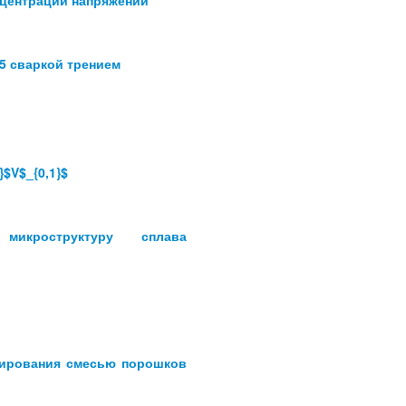
нцентрации напряжений
5 сваркой трением
$V$_{0,1}$
икроструктуру сплава
егирования смесью порошков