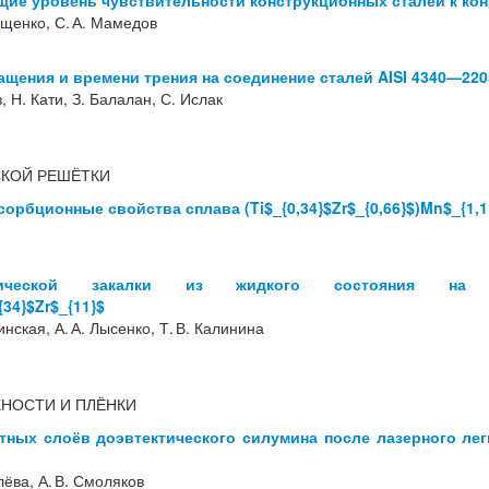
ие уровень чувствительности конструкционных сталей к ко
рищенко, С. А. Мамедов
ащения и времени трения на соединение сталей AISI 4340—220
, Н. Кати, З. Балалан, С. Ислак
СКОЙ РЕШЁТКИ
орбционные свойства сплава (Ti$_{0,34}$Zr$_{0,66}$)Mn$_{1,1}
мической закалки из жидкого состояния на м
{34}$Zr$_{11}$
синская, А. А. Лысенко, Т. В. Калинина
НОСТИ И ПЛЁНКИ
тных слоёв доэвтектического силумина после лазерного л
алёва, А. В. Смоляков