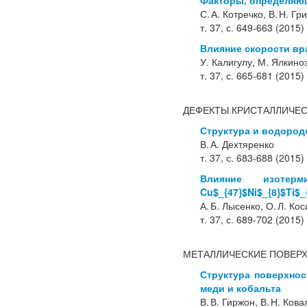
Факторы, определяющ
С. А. Котречко, В. Н. Г
т. 37, с. 649-663 (2015)
Влияние скорости вр
У. Калигулу, М. Ялкиноз
т. 37, с. 665-681 (2015)
ДЕФЕКТЫ КРИСТАЛЛИЧЕ
Структура и водородс
В. А. Дехтяренко
т. 37, с. 683-688 (2015)
Влияние изотер
Cu$_{47}$Ni$_{8}$Ti$_
А. Б. Лысенко, О. Л. Ко
т. 37, с. 689-702 (2015)
МЕТАЛЛИЧЕСКИЕ ПОВЕРХ
Структура поверхнос
меди и кобальта
В. В. Гиржон, В. Н. Ков