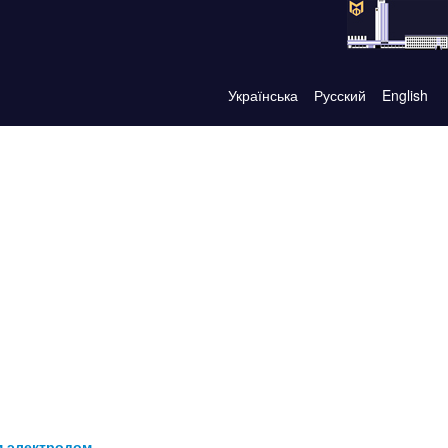
Українська
Русский
English
м электродом