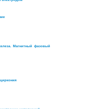
ние
железа. Магнитный фазовый
 циркония