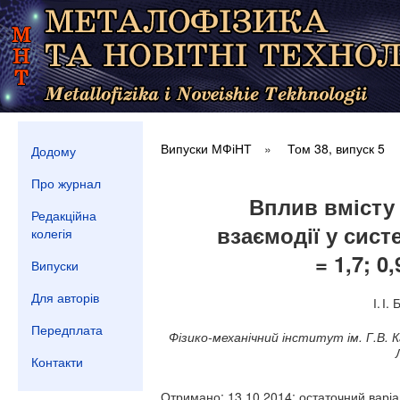
Випуски МФіНТ
»
Том 38, випуск 5
Додому
Про журнал
Вплив вмісту
Редакційна
взаємодії у сист
колегія
= 1,7; 0,
Випуски
Для авторів
І. І
Передплата
Фізико-механічний інститут ім. Г.В. К
Контакти
Отримано: 13.10.2014; остаточний варіан