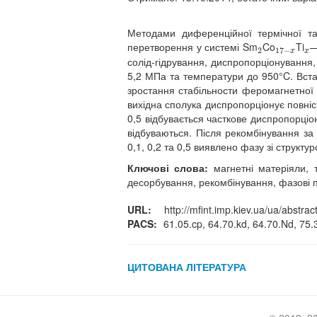
Методами диференційної термічної та
перетворення у системі Sm
Co
Ti
2
17
−
x
x
2
17
−
x
x
солід-гідрування, диспропорціонування
5,2 МПа та температури до 950°C. Вста
зростання стабільности феромагнетної 
вихідна сполука диспропорціонує повніст
0,5 відбувається часткове диспропорціо
відбуваються. Після рекомбінування за 
0,1, 0,2 та 0,5 виявлено фазу зі структу
Ключові слова:
магнетні матеріяли, т
десорбування, рекомбінування, фазові 
URL:
http://mfint.imp.kiev.ua/ua/abstrac
PACS:
61.05.cp, 64.70.kd, 64.70.Nd, 75.
ЦИТОВАНА ЛІТЕРАТУРА