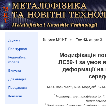
Випуски МФіНТ
»
Том 42, випуск 3
Додому
Про журнал
Модифікація по
Редакційна
ЛС59-1 за умов 
колегія
деформації на 
Випуски
серед
Для авторів
1
1
М. О. Васильєв
, Б. М. Мордюк
, С. 
1
1
Передплата
1
Контакти
Інститут металофізики ім. Г. 
1
Вернадського
2
Національний технічний університет
2