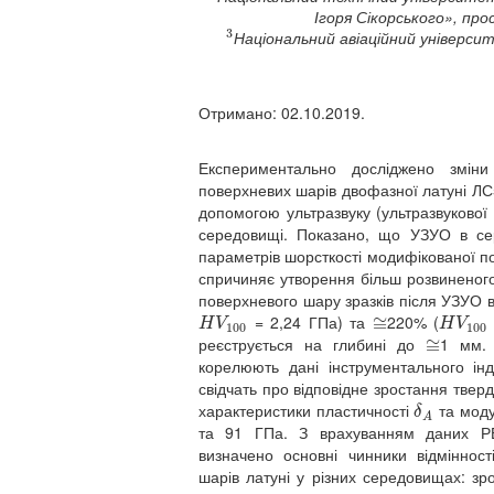
Ігоря Сікорського», про
3
Національний авіаційний університ
3
Отримано: 02.10.2019.
Експериментально досліджено зміни
поверхневих шарів двофазної латуні ЛС
допомогою ультразвуку (ультразвукової
середовищі. Показано, що УЗУО в сер
параметрів шорсткості модифікованої пов
спричиняє утворення більш розвиненого
поверхневого шару зразків після УЗУО в
= 2,24 ГПа) та
220% (
H
V
100
≅
≅
H
V
100
H
V
H
V
100
100
реєструється на глибині до
1 мм. 
≅
≅
корелюють дані інструментального інд
свідчать про відповідне зростання твердо
характеристики пластичності
та моду
δ
A
δ
A
та 91 ГПа. З врахуванням даних РЕМ
визначено основні чинники відміннос
шарів латуні у різних середовищах: зр