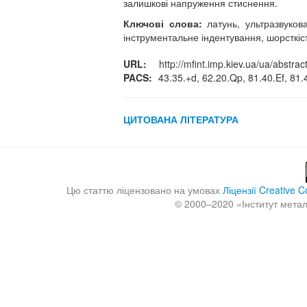
залишкові напруження стиснення.
Ключові слова:
латунь, ультразвуков
інструментальне індентування, шорсткіс
URL:
http://mfint.imp.kiev.ua/ua/abstrac
PACS:
43.35.+d, 62.20.Qp, 81.40.Ef, 81.
ЦИТОВАНА ЛІТЕРАТУРА
Crossref
Цю статтю ліцензовано на умовах
Ліцензії Creative
© 2000–2020 «
Інститут мета
Crossref